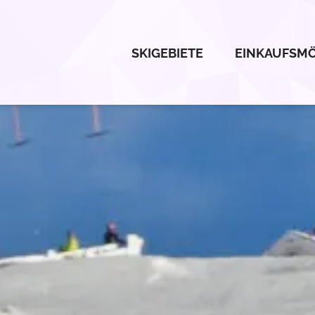
SKIGEBIETE
EINKAUFSMÖ
Gutschein einlösen
ösen
Einlösen
Abbrechen